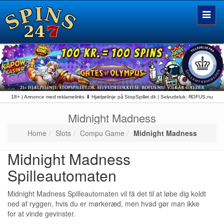
Toggle
naviga
18+ | Annonce med reklamelinks ⬇︎ Hjælpelinje på StopSpillet.dk | Selvudeluk: ROFUS.nu
Midnight Madness
Home
Slots
Compu Game
Midnight Madness
Midnight Madness
Spilleautomaten
Midnight Madness Spilleautomaten vil få det til at løbe dig koldt
ned af ryggen, hvis du er mørkeræd, men hvad gør man ikke
for at vinde gevinster.