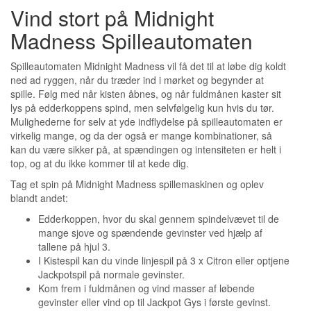
Vind stort på Midnight
Madness Spilleautomaten
Spilleautomaten Midnight Madness vil få det til at løbe dig koldt
ned ad ryggen, når du træder ind i mørket og begynder at
spille. Følg med når kisten åbnes, og når fuldmånen kaster sit
lys på edderkoppens spind, men selvfølgelig kun hvis du tør.
Mulighederne for selv at yde indflydelse på spilleautomaten er
virkelig mange, og da der også er mange kombinationer, så
kan du være sikker på, at spændingen og intensiteten er helt i
top, og at du ikke kommer til at kede dig.
Tag et spin på Midnight Madness spillemaskinen og oplev
blandt andet:
Edderkoppen, hvor du skal gennem spindelvævet til de
mange sjove og spændende gevinster ved hjælp af
tallene på hjul 3.
I Kistespil kan du vinde linjespil på 3 x Citron eller optjene
Jackpotspil på normale gevinster.
Kom frem i fuldmånen og vind masser af løbende
gevinster eller vind op til Jackpot Gys i første gevinst.