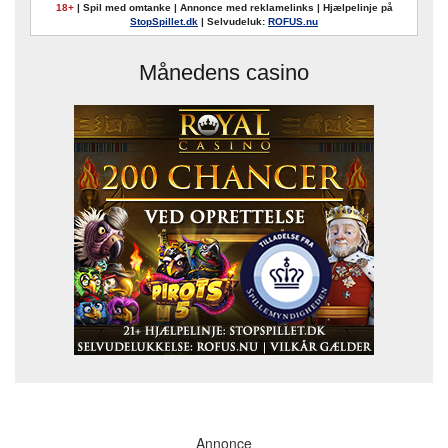
18+
| Spil med omtanke |
Annonce med reklamelinks
| Hjælpelinje på
StopSpillet.dk
| Selvudeluk:
ROFUS.nu
Månedens casino
Annonce