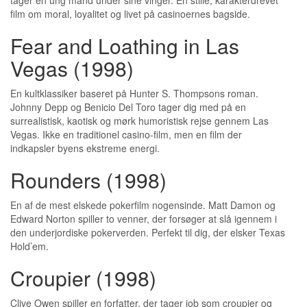
film om moral, loyalitet og livet på casinoernes bagside.
Fear and Loathing in Las
Vegas (1998)
En kultklassiker baseret på Hunter S. Thompsons roman.
Johnny Depp og Benicio Del Toro tager dig med på en
surrealistisk, kaotisk og mørk humoristisk rejse gennem Las
Vegas. Ikke en traditionel casino‑film, men en film der
indkapsler byens ekstreme energi.
Rounders (1998)
En af de mest elskede pokerfilm nogensinde. Matt Damon og
Edward Norton spiller to venner, der forsøger at slå igennem i
den underjordiske pokerverden. Perfekt til dig, der elsker Texas
Hold’em.
Croupier (1998)
Clive Owen spiller en forfatter, der tager job som croupier og