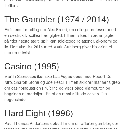
thrillers.
The Gambler (1974 / 2014)
En intens fortælling om Alex Freed, en college‑professor med
en destruktiv spilleafhængighed. Filmen viser, hvordan jagten
på “det næste store spil” kan ødelægge relationer, økonomi og
liv. Remaket fra 2014 med Mark Wahlberg giver historien et
moderne twist.
Casino (1995)
Martin Scorseses ikoniske Las Vegas‑epos med Robert De
Niro, Sharon Stone og Joe Pesci. Filmen skildrer mafiaens greb
om casinoindustrien i 70’erne og viser både glamouren og
bagsiden af medaljen. En af de mest stilfulde casino‑film
nogensinde.
Hard Eight (1996)
Paul Thomas Andersons debutfilm om en erfaren gambler, der
tager en ung mand under sine vinger. En stille, karakterdrevet