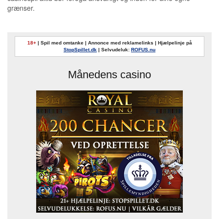
grænser.
18+
| Spil med omtanke |
Annonce med reklamelinks
| Hjælpelinje på
StopSpillet.dk
| Selvudeluk:
ROFUS.nu
Månedens casino